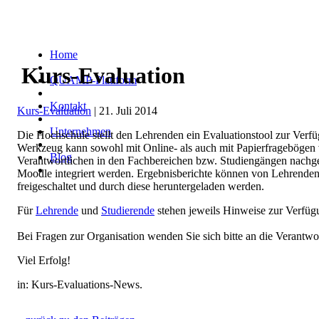
Home
Kurs-Evaluation
QUAMP-Plattform
Kontakt
Kurs-Evaluation
| 21. Juli 2014
Unternehmen
Die Hochschule stellt den Lehrenden ein Evaluationstool zur Verf
Werkzeug kann sowohl mit Online- als auch mit Papierfragebögen 
Blog
Verantwortlichen in den Fachbereichen bzw. Studiengängen nachge
Moodle integriert werden. Ergebnisberichte können von Lehrenden
freigeschaltet und durch diese heruntergeladen werden.
Für
Lehrende
und
Studierende
stehen jeweils Hinweise zur Verfüg
Bei Fragen zur Organisation wenden Sie sich bitte an die Verantw
Viel Erfolg!
in: Kurs-Evaluations-News.